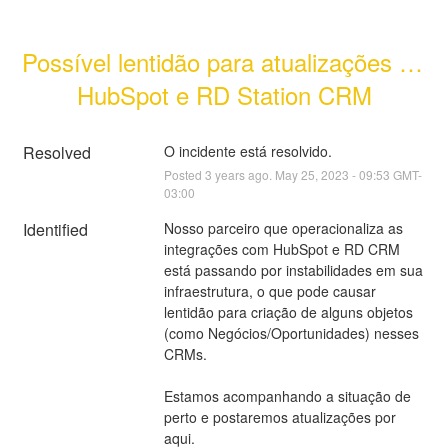
Possível lentidão para atualizações no 
HubSpot e RD Station CRM
Resolved
O incidente está resolvido.
Posted
3
years ago.
May
25
,
2023
-
09:53
GMT-
03:00
Identified
Nosso parceiro que operacionaliza as 
integrações com HubSpot e RD CRM 
está passando por instabilidades em sua 
infraestrutura, o que pode causar 
lentidão para criação de alguns objetos 
(como Negócios/Oportunidades) nesses 
CRMs.
Estamos acompanhando a situação de 
perto e postaremos atualizações por 
aqui.