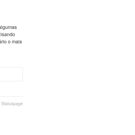
algumas 
isando 
io o mais 
n Statuspage