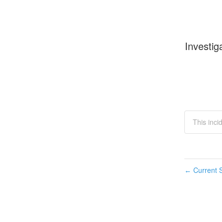
Investig
This inci
Current S
←