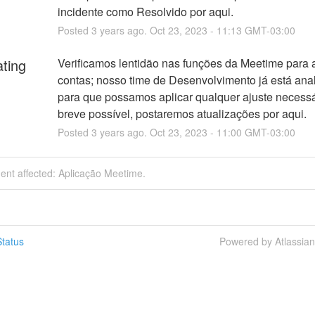
incidente como Resolvido por aqui.
Posted
3
years ago.
Oct
23
,
2023
-
11:13
GMT-03:00
ating
Verificamos lentidão nas funções da Meetime para 
contas; nosso time de Desenvolvimento já está anal
para que possamos aplicar qualquer ajuste necessár
breve possível, postaremos atualizações por aqui.
Posted
3
years ago.
Oct
23
,
2023
-
11:00
GMT-03:00
dent affected: Aplicação Meetime.
tatus
Powered by Atlassia