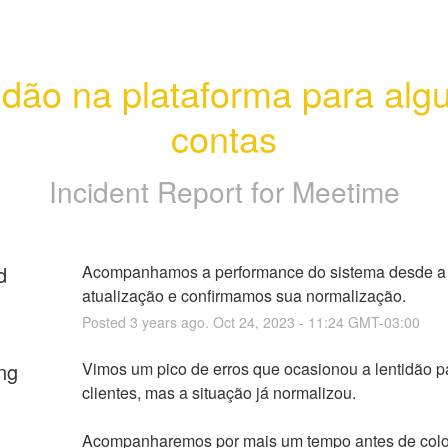
idão na plataforma para alg
contas
Incident Report for
Meetime
d
Acompanhamos a performance do sistema desde a ú
atualização e confirmamos sua normalização.
Posted
3
years ago.
Oct
24
,
2023
-
11:24
GMT-03:00
ng
Vimos um pico de erros que ocasionou a lentidão pa
clientes, mas a situação já normalizou.
Acompanharemos por mais um tempo antes de coloc