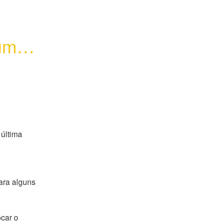
umas 
ltima 
ra alguns 
ar o 